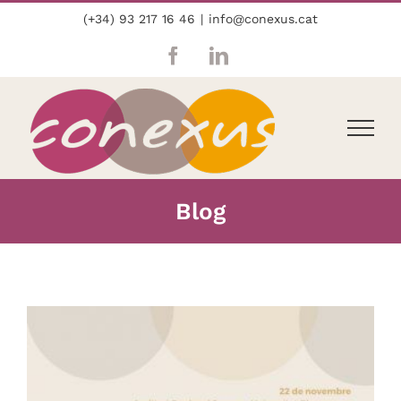
Skip
(+34) 93 217 16 46
|
info@conexus.cat
to
content
Facebook
LinkedIn
Blog