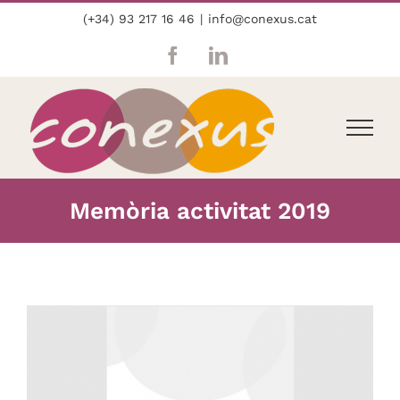
Skip
(+34) 93 217 16 46
|
info@conexus.cat
to
content
Facebook
LinkedIn
Memòria activitat 2019
View
Larger
Image