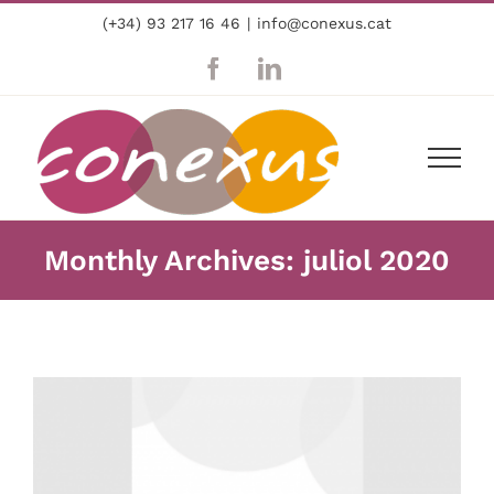
Skip
(+34) 93 217 16 46
|
info@conexus.cat
to
content
Facebook
LinkedIn
Monthly Archives:
juliol 2020