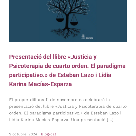
Presentació del llibre «Justicia y
Psicoterapia de cuarto orden. El paradigma
participativo.» de Esteban Lazo i Lidia
Karina Macías-Esparza
El proper dilluns 11 de novembre es celebrarà la
presentació del llibre «Justicia y Psicoterapia de cuarto
orden. El paradigma participativo.» de Esteban Lazo i
Lidia Karina Macías-Esparza. Una presentació [...]
9 octubre, 2024
|
Blog-cat