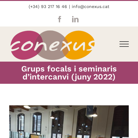
Skip
(+34) 93 217 16 46
|
info@conexus.cat
to
content
Facebook
LinkedIn
Grups focals i seminaris
d’intercanvi (juny 2022)
View
Larger
Image