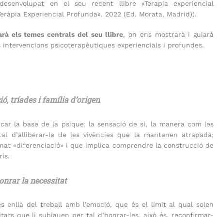
esenvolupat en el seu recent llibre «Terapia experiencial
eràpia Experiencial Profunda». 2022 (Ed. Morata, Madrid)).
rà els temes centrals del seu llibre
, on ens mostrarà i guiarà
les intervencions psicoterapèutiques experiencials i profundes.
ó, tríades i família d’origen
car la base de la psique: la sensació de si, la manera com les
al d’alliberar-la de les vivències que la mantenen atrapada;
nat «diferenciació» i que implica comprendre la construcció de
ris.
onrar la necessitat
s enllà del treball amb l’emoció, que és el límit al qual solen
itats que li subjauen per tal d’honrar-les, això és, reconfirmar-