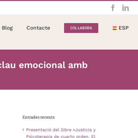
Facebo
Lin
Blog
Contacte
ESP
COL·LABORA
n clau emocional amb
Entrades recents
Presentació del llibre «Justicia y
Psicoterapia de cuarto orden. El