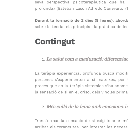
seva perspectiva psicoterapèutica que ha d
profunda» (Esteban Laso i Alfredo Canevaro. «T
Durant la formació de 2 dies (8 hores), aborda
sobre la teoria, els principis i la pràctica de 
Contingut
La salut com a maduració: diferenciaci
La teràpia experiencial profunda busca modifi
persones s’experimenten a si mateixes, per t
procés que en la teràpia sistèmica s’ha anome
la sensació de si en el crisol dels vincles prima
Més enllà de la feina amb emocions: h
Transformar la sensació de si exigeix anar mé
arribar els terapeutes, per integrar les necess