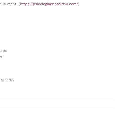
e la ment. (
https://psicologiaenpositivo.com/
)
ores
es.
 al 15/02