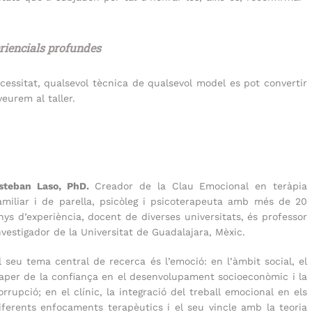
riencials profundes
cessitat, qualsevol tècnica de qualsevol model es pot convertir
eurem al taller.
steban Laso, PhD.
Creador de la Clau Emocional en teràpia
amiliar i de parella, psicòleg i psicoterapeuta amb més de 20
nys d’experiència, docent de diverses universitats, és professor
nvestigador de la Universitat de Guadalajara, Mèxic.
l seu tema central de recerca és l’emoció: en l’àmbit social, el
aper de la confiança en el desenvolupament socioeconòmic i la
orrupció; en el clínic, la integració del treball emocional en els
iferents enfocaments terapèutics i el seu vincle amb la teoria