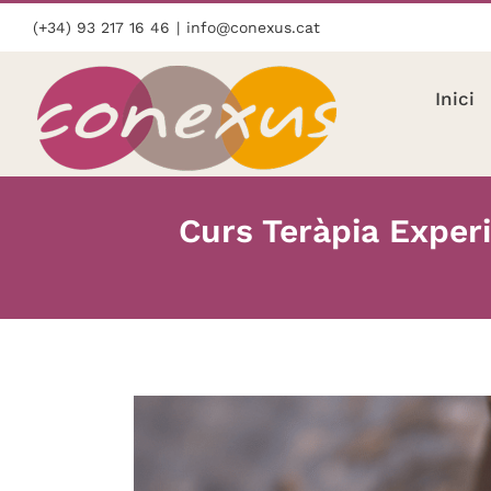
Skip
(+34) 93 217 16 46
|
info@conexus.cat
to
content
Inici
Curs Teràpia Experi
View
Larger
Image