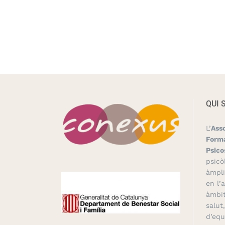
QUI 
L’
Ass
Forma
Psico
psicò
àmpli
en l’
àmbit
salut
d’equ