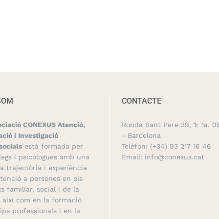
SOM
CONTACTE
ociació CONEXUS Atenció,
Ronda Sant Pere 39, 1r 1a. 0
ció i Investigació
- Barcelona
socials
està formada per
Telèfon:
(+34) 93 217 16 46
legs i psicòlogues amb una
Email:
info@conexus.cat
a trajectòria i experiència
atenció a persones en els
s familiar, social i de la
, així com en la formació
ips professionals i en la