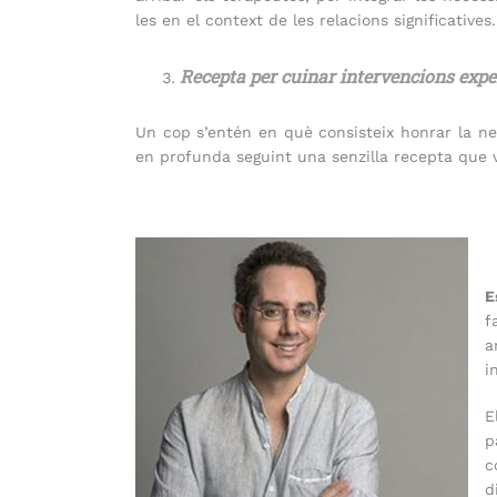
les en el context de les relacions significatives.
Recepta per cuinar intervencions expe
Un cop s’entén en què consisteix honrar la ne
en profunda seguint una senzilla recepta que v
E
f
a
i
E
p
c
d