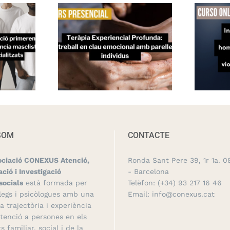
SOM
CONTACTE
ociació CONEXUS Atenció,
Ronda Sant Pere 39, 1r 1a. 0
ció i Investigació
- Barcelona
socials
està formada per
Telèfon:
(+34) 93 217 16 46
legs i psicòlogues amb una
Email:
info@conexus.cat
a trajectòria i experiència
atenció a persones en els
s familiar, social i de la