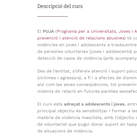
Descripció del curs
El
PUJA
(
Programa per a Universitats, Joves i 
prevenció i atenció de relacions abusives
) té c
violències en joves i adolescents a través,entre
de persones voluntàries (joves i adolescents) p
detecció de casos de violència (amb acompany
Des de l’entitat, s’ofereix atenció i suport psic
(víctimes i agressors), a fi i a efectes de
disminu
així com les seves conseqüències, tot prevenin
violents de relació en futures parelles sexoafec
El curs està
adreçat a adolescents i joves
, ent
principal objectiu és sensibilitzar i formar a l
matèria de violència masclista, amb l’objectiu
de voluntariat que pugui donar suport en tasqu
de situacions de violència.