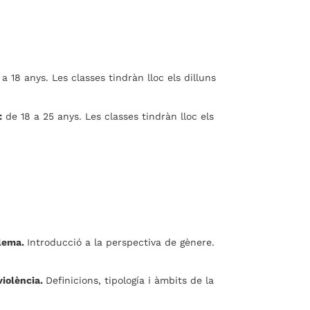
a 18 anys. Les classes tindràn lloc els dilluns
:
de 18 a 25 anys. Les classes tindràn lloc els
.
blema.
Introducció a la perspectiva de gènere.
violència.
Definicions, tipología i àmbits de la