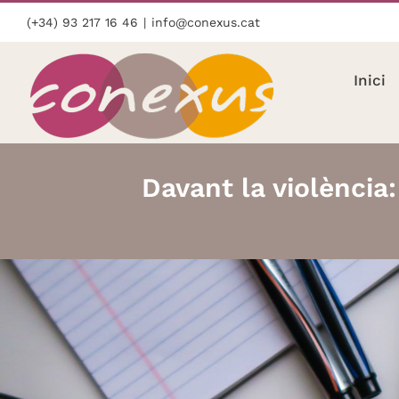
Skip
(+34) 93 217 16 46
|
info@conexus.cat
to
content
Inici
Davant la violència