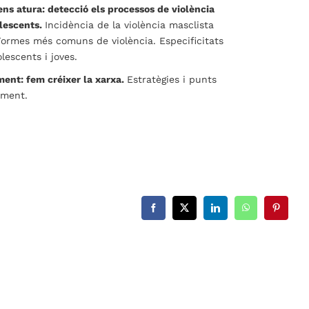
ens atura: detecció els processos de violència
olescents.
Incidència de la violència masclista
 Formes més comuns de violència. Especificitats
lescents i joves.
ment: fem créixer la xarxa.
Estratègies i punts
ament.
Facebook
X
LinkedIn
WhatsApp
Pinterest