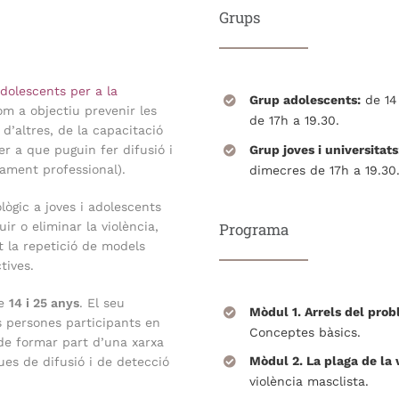
Grups
Adolescents per a la
Grup adolescents:
de 14 
om a objectiu prevenir les
de 17h a 19.30.
 d’altres, de la capacitació
Grup joves i universitats
er a que puguin fer difusió i
ament professional).
dimecres de 17h a 19.30
ològic a joves i adolescents
Programa
ir o eliminar la violència,
t la repetició de models
tives.
re
14 i 25 anys
. El seu
Mòdul 1. Arrels del pro
es persones participants en
Conceptes bàsics.
 de formar part d’una xarxa
Mòdul 2. La plaga de la 
es de difusió i de detecció
violència masclista.