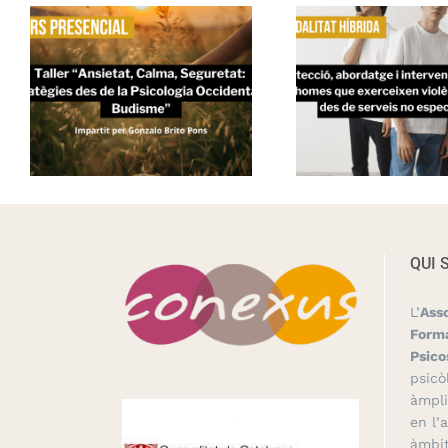
QUI 
L’
Ass
Forma
Psico
psicò
àmpli
en l’
àmbit