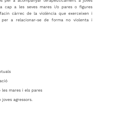
sos per a acompanyar terapèuticament a joves
ia cap a les seves mares i/o pares o figures
facin càrrec de la violència que exerceixen i
per a relacionar-se de forma no violenta i
tuals
ació
les mares i els pares
 joves agressors.