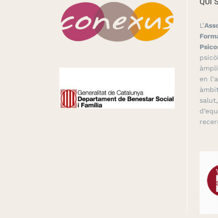
QUI 
L’
Ass
Forma
Psico
psicò
àmpli
en l’
àmbit
salut
d’equ
recer