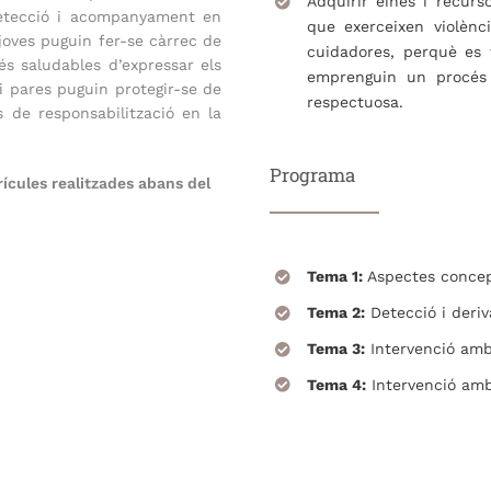
Adquirir eines i recur
detecció i acompanyament en
que exerceixen violènc
 joves puguin fer-se càrrec de
cuidadores, perquè es 
és saludables d’expressar els
emprenguin un procés 
i pares puguin protegir-se de
respectuosa.
s de responsabilització en la
Programa
rícules realitzades abans del
Tema 1:
Aspectes concep
Tema 2:
Detecció i deriv
Tema 3:
Intervenció amb 
Tema 4:
Intervenció amb