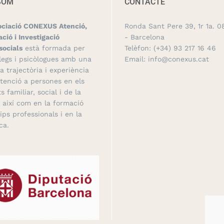
SOM
CONTACTE
ociació CONEXUS Atenció,
Ronda Sant Pere 39, 1r 1a. 0
ció i Investigació
- Barcelona
socials
està formada per
Telèfon:
(+34) 93 217 16 46
legs i psicòlogues amb una
Email:
info@conexus.cat
a trajectòria i experiència
atenció a persones en els
s familiar, social i de la
, així com en la formació
ips professionals i en la
ca.