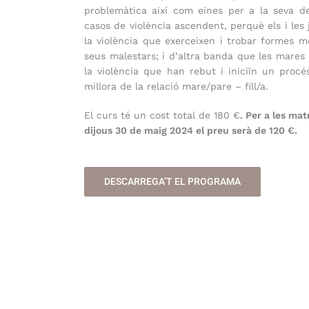
problemàtica així com eines per a la seva 
casos de violència ascendent, perquè els i les
la violència que exerceixen i trobar formes m
seus malestars; i d’altra banda que les mares 
la violència que han rebut i iniciïn un procé
millora de la relació mare/pare – fill/a.
El curs té un cost total de 180 €
. Per a les mat
dijous 30 de maig 2024 el preu serà de 120 €.
DESCARREGA’T EL PROGRAMA