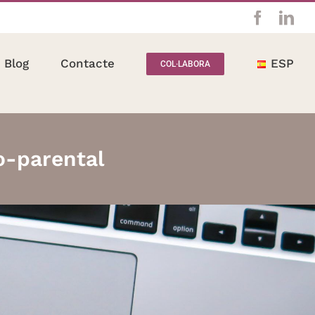
Facebo
Lin
Blog
Contacte
ESP
COL·LABORA
io-parental