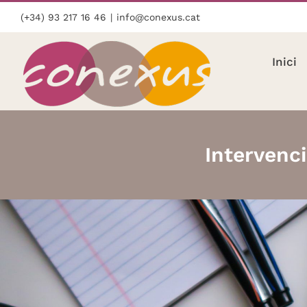
Skip
(+34) 93 217 16 46
|
info@conexus.cat
to
content
Inici
Intervenci