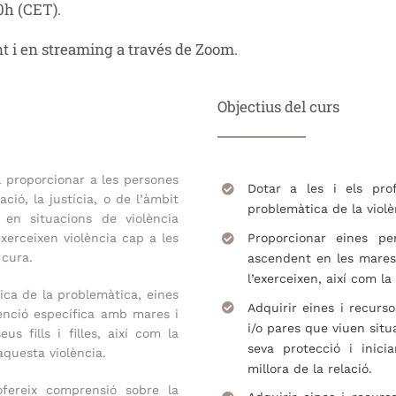
20h (CET).
t i en streaming a través de Zoom.
Objectius del curs
l proporcionar a les persones
Dotar a les i els pro
ció, la justícia, o de l’àmbit
problemàtica de la violè
 en situacions de violència
Proporcionar eines pe
 exerceixen violència cap a les
 cura.
ascendent en les mares 
l’exerceixen, així com la
ica de la problemàtica, eines
Adquirir eines i recur
venció específica amb mares i
i/o pares que viuen situ
s fills i filles, així com la
seva protecció i inici
aquesta violència.
millora de la relació.
ofereix comprensió sobre la