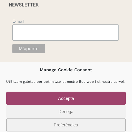
NEWSLETTER
E-mail
Manage Cookie Consent
Utilitzem galetes per optimitzar el nostre lloc web i el nostre servei.
Accepta
© Copyright 2012 -
2026 |
Associació Conexus. Atenció,
formació i investigació psicosocials
Denega
Avisos Legals
|
Política de privacitat
|
Política de
Cookies
Preferències
Tots els drets reservats