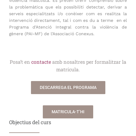
violència masclista. Es pretén oferir comprensió sobre
la problemàtica que els possibiliti detectar, derivar a
serveis especialitzats i/o conèixer com es realitza la
intervenció directament, tal i com es du a terme en el
Programa d’Atenció Integral contra la violència de
gènere (PAI-MF) de l’Associació Conexus.
Posa’t en
contacte
amb nosaltres per formalitzar la
matrícula.
DESCARREGA EL PROGRAMA
MATRICULA-T’HI
Objectius del curs