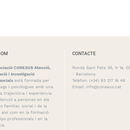
SOM
CONTACTE
ociació CONEXUS Atenció,
Ronda Sant Pere 39, 1r 1a. 0
ció i Investigació
- Barcelona
socials
està formada per
Telèfon:
(+34) 93 217 16 46
legs i psicòlogues amb una
Email:
info@conexus.cat
a trajectòria i experiència
atenció a persones en els
s familiar, social i de la
, així com en la formació
ips professionals i en la
ca.