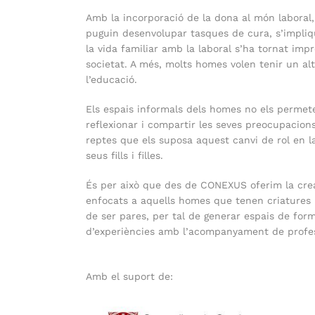
Amb la incorporació de la dona al món laboral,
puguin desenvolupar tasques de cura, s’impliqui
la vida familiar amb la laboral s’ha tornat imp
societat. A més, molts homes volen tenir un altr
l’educació.
Els espais informals dels homes no els perme
reflexionar i compartir les seves preocupacions
reptes que els suposa aquest canvi de rol en la
seus fills i filles.
És per això que des de CONEXUS oferim la cre
enfocats a aquells homes que tenen criatures 
de ser pares, per tal de generar espais de form
d’experiències amb l’acompanyament de profes
Amb el suport de: