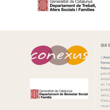
QUI 
L’
Ass
Forma
Psico
psicò
àmpli
en l’
àmbit
salut
d’equ
recer