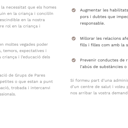
 la necessitat que els homes
Augmentar les habilitats
n en la criança i conciliïn
pors i dubtes que impe
rescindible en la nostra
responsable.
e rol en la criança i
Millorar les relacions af
ten moltes vegades poder
fills i filles com amb la
, temors, expectatives i
 criança i l’educació dels
Prevenir conductes de ri
l’abús de substàncies o
ació de Grups de Pares
Si formeu part d’una adminis
petites o que estan a punt
d’un centre de salut i voleu
ació, trobada i intercanvi
nos arribar la vostra demanda
sionals.