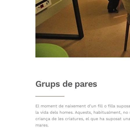
Grups de pares
El moment de naixement d’un fill o filla supos
la vida dels homes. Aquests, habitualment, no s
criança de les criatures, el que ha suposat un
mares.