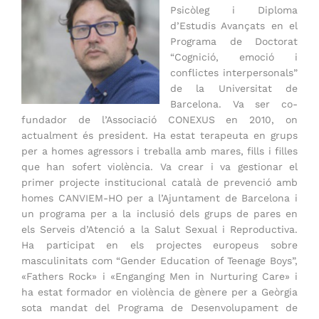
Psicòleg i Diploma
d’Estudis Avançats en el
Programa de Doctorat
“Cognició, emoció i
conflictes interpersonals”
de la Universitat de
Barcelona. Va ser co-
fundador de l’Associació CONEXUS en 2010, on
actualment és president. Ha estat terapeuta en grups
per a homes agressors i treballa amb mares, fills i filles
que han sofert violència. Va crear i va gestionar el
primer projecte institucional català de prevenció amb
homes CANVIEM-HO per a l’Ajuntament de Barcelona i
un programa per a la inclusió dels grups de pares en
els Serveis d’Atenció a la Salut Sexual i Reproductiva.
Ha participat en els projectes europeus sobre
masculinitats com “Gender Education of Teenage Boys”,
«Fathers Rock» i «Enganging Men in Nurturing Care» i
ha estat formador en violència de gènere per a Geòrgia
sota mandat del Programa de Desenvolupament de