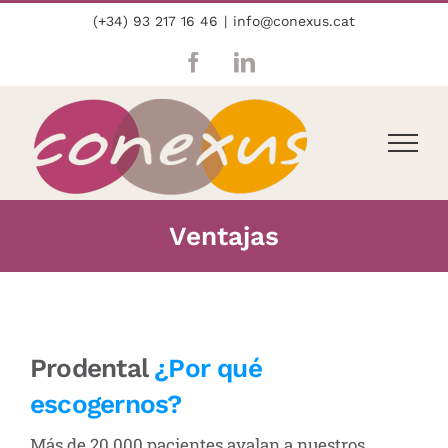
Skip
(+34) 93 217 16 46
|
info@conexus.cat
to
content
Facebook
LinkedIn
Ventajas
Prodental
¿Por qué
escogernos?
Más de 20.000 pacientes avalan a nuestros