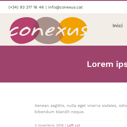
Skip
(+34) 93 217 16 46
|
info@conexus.cat
to
content
Inici
Lorem ips
Aenean sagittis, nulla eget viverra sodales, odi
bibendum blandit neque.
3 novembre, 2016
|
Left col