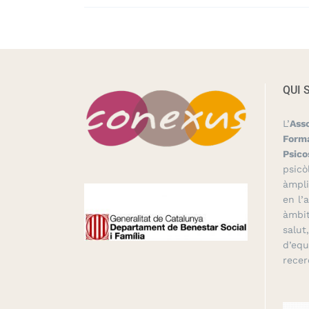
QUI 
L’
Ass
Forma
Psico
psicò
àmpli
en l’
àmbit
salut
d’equ
recer