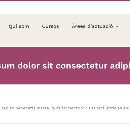
Qui som
Cursos
Àrees d’actuació
um dolor sit consectetur adipis
o sapien venenatis massa, quis fermentum risus orci ultricies enim