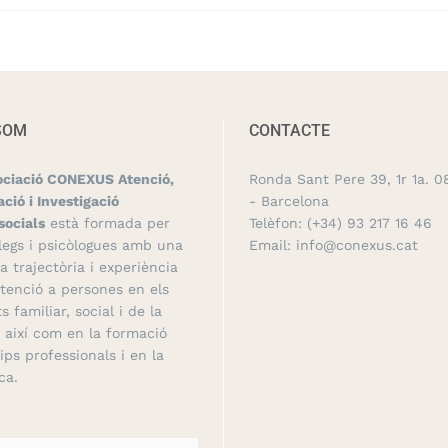
SOM
CONTACTE
ociació CONEXUS Atenció,
Ronda Sant Pere 39, 1r 1a. 0
ció i Investigació
- Barcelona
socials
està formada per
Telèfon:
(+34) 93 217 16 46
legs i psicòlogues amb una
Email:
info@conexus.cat
a trajectòria i experiència
atenció a persones en els
s familiar, social i de la
, així com en la formació
ips professionals i en la
ca.