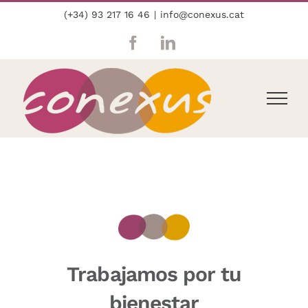
Skip
(+34) 93 217 16 46
|
info@conexus.cat
to
content
Facebook
LinkedIn
Trabajamos por tu
bienestar