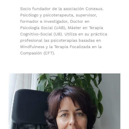
Socio fundador de la asociación Conexus.
Psicólogo y psicoterapeuta, supervisor,
formador e investigador, Doctor en
Psicología Social (UAB), Máster en Terapia
Cognitivo-Social (UB). Utiliza en su práctica
profesional las psicoterapias basadas en
Mindfulness y la Terapia Focalizada en la
Compasión (CFT).