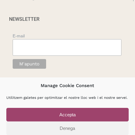
NEWSLETTER
E-mail
Manage Cookie Consent
Utilitzem galetes per optimitzar el nostre lloc web i el nostre servei.
Accepta
© Copyright 2012 -
2026 |
Associació Conexus. Atenció,
formació i investigació psicosocials
Denega
Avisos Legals
|
Política de privacitat
|
Política de