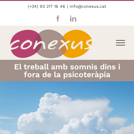
Skip
(+34) 93 217 16 46
|
info@conexus.cat
to
content
Facebook
LinkedIn
El treball amb somnis dins i
fora de la psicoteràpia