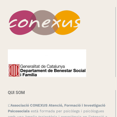
QUI SOM
L’
Associació CONEXUS Atenció, Formació i Investigació
Psicosocials
està formada per psicòlegs i psicòlogues
amb una àmplia trajectòria i experiència en l’atenció a