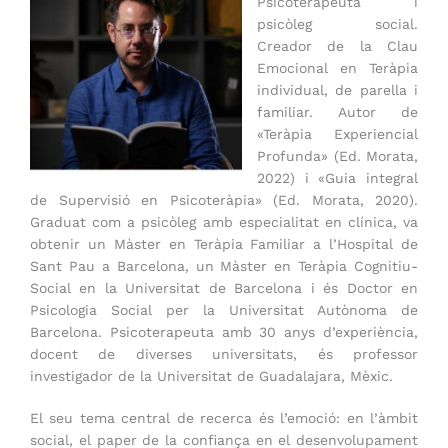
Psicoterapeuta i
psicòleg social.
Creador de la Clau
Emocional en Teràpia
individual, de parella i
familiar. Autor de
«Teràpia Experiencial
Profunda» (Ed. Morata,
2022) i «Guia integral
de Supervisió en Psicoteràpia» (Ed. Morata, 2020).
Graduat com a psicòleg amb especialitat en clínica, va
obtenir un Màster en Teràpia Familiar a l’Hospital de
Sant Pau a Barcelona, un Màster en Teràpia Cognitiu-
Social en la Universitat de Barcelona i és Doctor en
Psicologia Social per la Universitat Autònoma de
Barcelona. Psicoterapeuta amb 30 anys d’experiència,
docent de diverses universitats, és professor
investigador de la Universitat de Guadalajara, Mèxic.
El seu tema central de recerca és l’emoció: en l’àmbit
social, el paper de la confiança en el desenvolupament